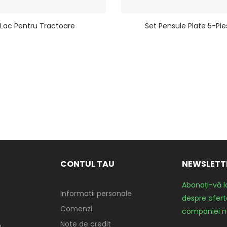
Lac Pentru Tractoare
Set Pensule Plate 5-Pie
CONTUL TAU
NEWSLETT
Abonați-vă l
Informatii personale
despre oferte
Comenzi
companiei n
Note de credit