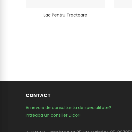
Lac Pentru Tractoare
CONTACT
Ai nevoie de consultanta de specialitate?
Intreaba un consilier Dicor!