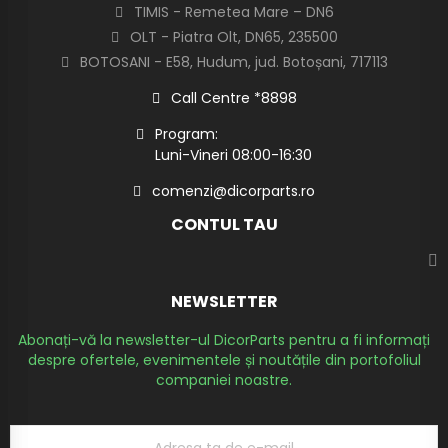
TIMIS - Remetea Mare – DN6
OLT - Piatra Olt, DN65, 235500
BOTOSANI - E58, Hudum, jud. Botoșani, 717113
Call Centre *8898
Program:
Luni-Vineri 08:00-16:30
comenzi@dicorparts.ro
CONTUL TAU
NEWSLETTER
Abonați-vă la newsletter-ul DicorParts pentru a fi informați
despre ofertele, evenimentele și noutățile din portofoliul
companiei noastre.