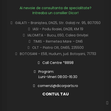
Ai nevoie de consultanta de specialitate?
Intreaba un consilier Dicor!
GALATI - Braniștea, DN25, Str. Galați nr. 95, 807050
IASI - Podu Iloaiei, DN28, KM 19
IALOMITA - Bucu, E60, Calea Griviței
TIMIS - Remetea Mare – DN6
OLT - Piatra Olt, DN65, 235500
BOTOSANI - E58, Hudum, jud. Botoșani, 717113
Call Centre *8898
Program:
Luni-Vineri 08:00-16:30
comenzi@dicorparts.ro
CONTUL TAU