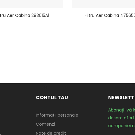
ltru Aer Cabina 293615A1
Filtru Aer Cabina 47565
CONTUL TAU
NEWSLETT
Abonați-vă l
Informatii personale
despre oferte
Comenzi
companiei n
Note de credit