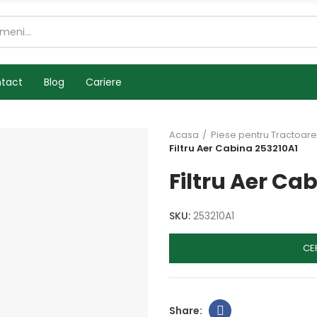
tact
Blog
Cariere
Acasa
Piese pentru Tractoare
Filtru Aer Cabina 253210A1
Filtru Aer Ca
SKU:
253210A1
CE