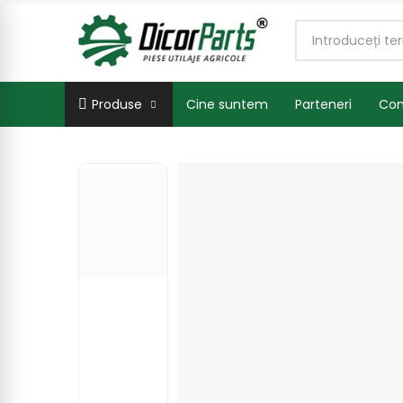
Produse
Cine suntem
Parteneri
Con