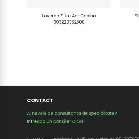
Laverda Filtru Aer Cabina
Fi
003229352500
CONTACT
Ai nevoie de consultanta de specialitate?
Intreaba un consilier Dicor!