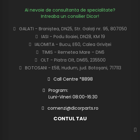
Ai nevoie de consultanta de specialitate?
Intreaba un consilier Dicor!
GALATI - Braniștea, DN25, Str. Galați nr. 95, 807050
IASI - Podu Iloaiei, DN28, KM 19
IALOMITA - Bucu, E60, Calea Griviței
TIMIS - Remetea Mare – DN6
OLT - Piatra Olt, DN65, 235500
BOTOSANI - E58, Hudum, jud. Botoșani, 717113
Call Centre *8898
Program:
Luni-Vineri 08:00-16:30
comenzi@dicorparts.ro
CONTUL TAU