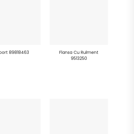
port 89818463
Flansa Cu Rulment
9513250