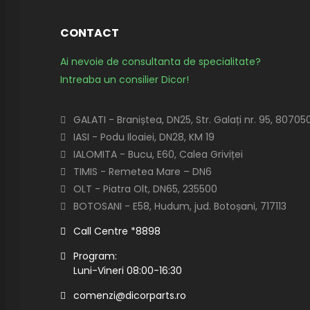
CONTACT
Ai nevoie de consultanta de specialitate?
Intreaba un consilier Dicor!
GALATI - Braniștea, DN25, Str. Galați nr. 95, 80705
IASI - Podu Iloaiei, DN28, KM 19
IALOMITA - Bucu, E60, Calea Griviței
TIMIS - Remetea Mare – DN6
OLT - Piatra Olt, DN65, 235500
BOTOSANI - E58, Hudum, jud. Botoșani, 717113
Call Centre *8898
Program:
Luni-Vineri 08:00-16:30
comenzi@dicorparts.ro