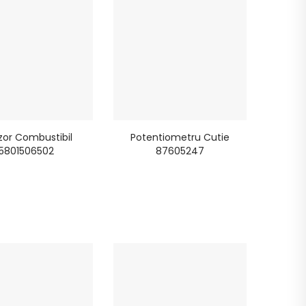
zor Combustibil
Potentiometru Cutie
5801506502
87605247