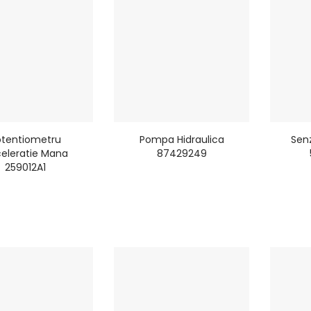
otentiometru
Pompa Hidraulica
Sen
eleratie Mana
87429249
259012A1