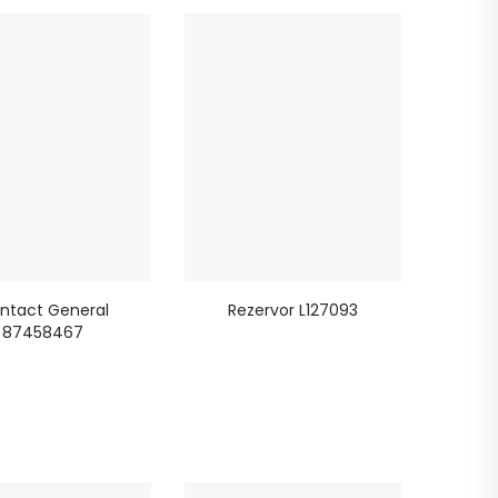
ntact General
Rezervor L127093
87458467