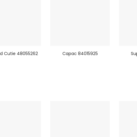
id Cutie 48055262
Capac 84015925
Su