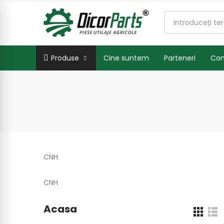
Produse
Cine suntem
Parteneri
Con
CNH
CNH
Acasa