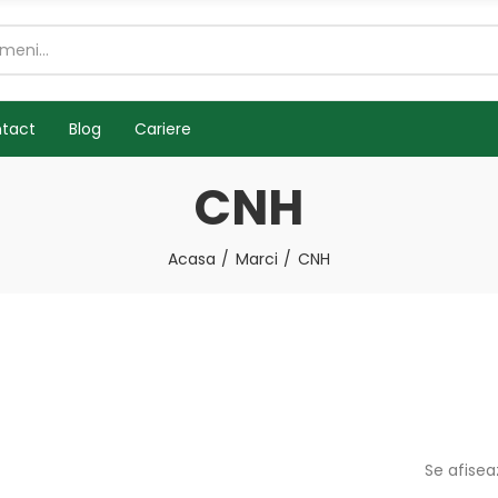
tact
Blog
Cariere
CNH
Acasa
Marci
CNH
Se afisea