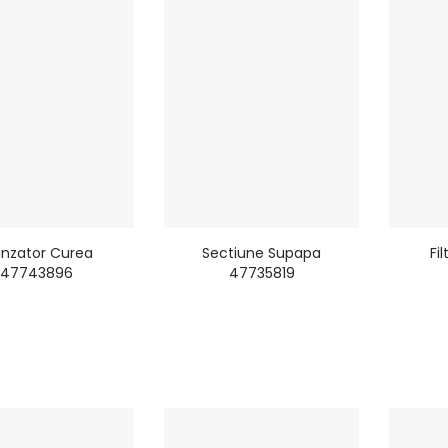
tinzator Curea
Sectiune Supapa
Fi
47743896
47735819