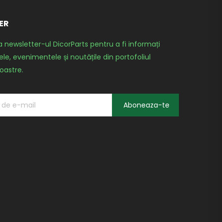
ER
a newsletter-ul DicorParts pentru a fi informați
le, evenimentele și noutățile din portofoliul
oastre.
Aboneaza-te