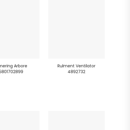
mering Arbore
Rulment Ventilator
5801702899
4892732