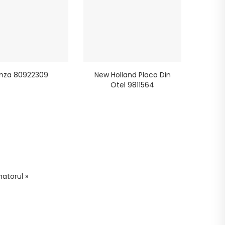
nza 80922309
New Holland Placa Din
Otel 9811564
atorul »