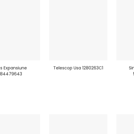
s Expansiune
Telescop Usa 1280263C1
Si
84479643