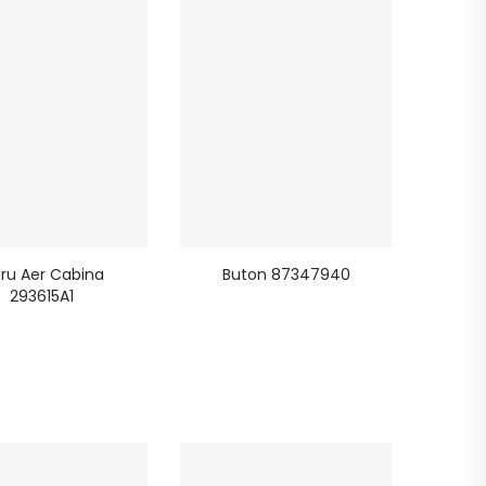
ltru Aer Cabina
Buton 87347940
293615A1