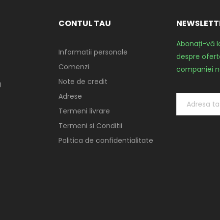
CONTUL TAU
NEWSLETT
Abonați-vă l
Informatii personale
despre oferte
Comenzi
companiei n
Note de credit
0
Adrese
Termeni livrare
Termeni si Conditii
Politica de confidentialitate