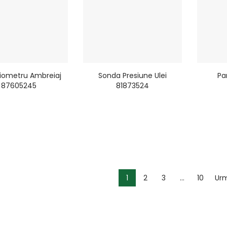
iometru Ambreiaj
Sonda Presiune Ulei
Pa
87605245
81873524
1
2
3
…
10
Urm