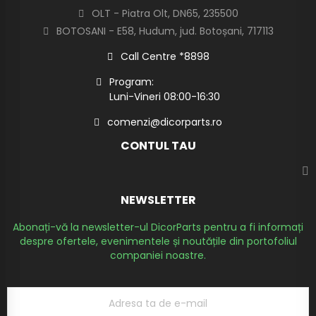
OLT - Piatra Olt, DN65, 235500
BOTOSANI - E58, Hudum, jud. Botoșani, 717113
Call Centre *8898
Program:
Luni-Vineri 08:00-16:30
comenzi@dicorparts.ro
CONTUL TAU
NEWSLETTER
Abonați-vă la newsletter-ul DicorParts pentru a fi informați
despre ofertele, evenimentele și noutățile din portofoliul
companiei noastre.