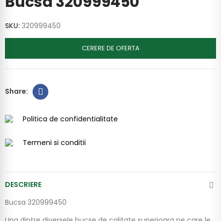
Bucsa 320999450
SKU:
320999450
CERERE DE OFERTA
Politica de confidentialitate
Termeni si conditii
DESCRIERE
Bucsa 320999450
Una dintre diversele bucse de calitate superioara pe care le