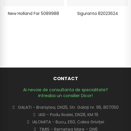
New Holland Far 5089988
Siguranta 82023624
CONTACT
Ai nevoie de consultanta de specialitate?
Intreaba un consilier Dicor!
GALATI - Braniștea, DN25, Str. Galați nr. 95, 807050
IASI - Podu Iloaiei, DN28, KM 19
IALOMITA - Bucu, E60, Calea Griviței
TIMIS - Remetea Mare – DN6