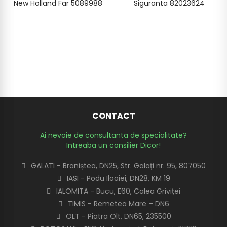
New Holland Far 5089988
Siguranta 82023624
CONTACT
Ai nevoie de consultanta de specialitate?
Intreaba un consilier Dicor!
GALATI - Braniștea, DN25, Str. Galați nr. 95, 807050
IASI - Podu Iloaiei, DN28, KM 19
IALOMITA - Bucu, E60, Calea Griviței
TIMIS - Remetea Mare – DN6
OLT - Piatra Olt, DN65, 235500