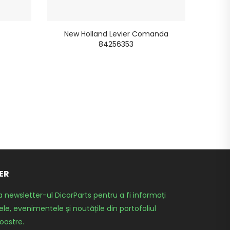
New Holland Levier Comanda
84256353
ER
a newsletter-ul DicorParts pentru a fi informați
le, evenimentele și noutățile din portofoliul
oastre.