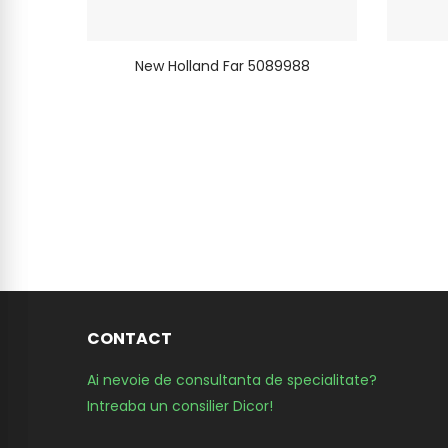
New Holland Far 5089988
CONTACT
Ai nevoie de consultanta de specialitate?
Intreaba un consilier Dicor!