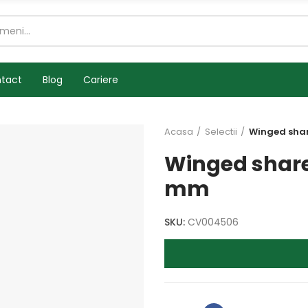
tact
Blog
Cariere
Acasa
Selectii
Winged sha
Winged shar
mm
SKU:
CV004506