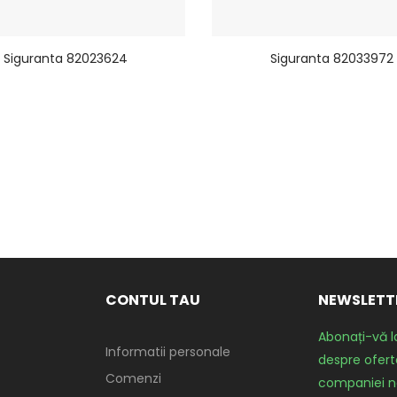
Siguranta 82023624
Siguranta 82033972
CONTUL TAU
NEWSLETT
Abonați-vă l
Informatii personale
despre oferte
Comenzi
companiei n