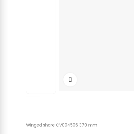
Click to enlarge
Winged share CV004506 370 mm