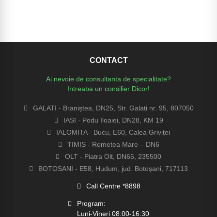
CONTACT
Ai nevoie de consultanta de specialitate?
Intreaba un consilier Dicor!
GALATI - Braniștea, DN25, Str. Galați nr. 95, 807050
IASI - Podu Iloaiei, DN28, KM 19
IALOMITA - Bucu, E60, Calea Griviței
TIMIS - Remetea Mare – DN6
OLT - Piatra Olt, DN65, 235500
BOTOSANI - E58, Hudum, jud. Botoșani, 717113
Call Centre *8898
Program:
Luni-Vineri 08:00-16:30