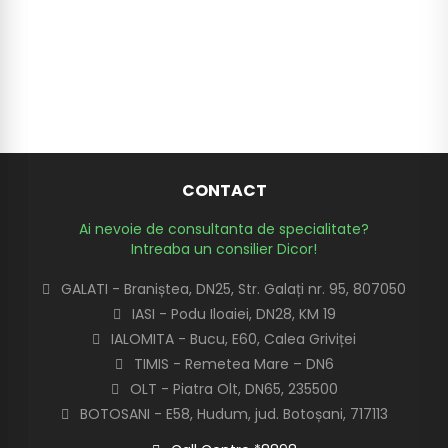
CONTACT
Ai nevoie de consultanta de specialitate?
Intreaba un consilier Dicor!
GALATI - Braniștea, DN25, Str. Galați nr. 95, 807050
IASI - Podu Iloaiei, DN28, KM 19
IALOMITA - Bucu, E60, Calea Griviței
TIMIS - Remetea Mare – DN6
OLT - Piatra Olt, DN65, 235500
BOTOSANI - E58, Hudum, jud. Botoșani, 717113