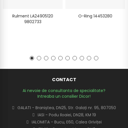
Rulment LA24905120
O-Ring 14453280
9802733
CONTACT
Ai nevoie de consultanta de specialitate?
Intreaba un consilier Dicor!
GALATI - Braniștea, DN25, Str. Galați nr. 95, 807050
IASI - Podu Iloaiei, DN28, KM 19
IALOMITA - Bucu, E60, Calea Griviței