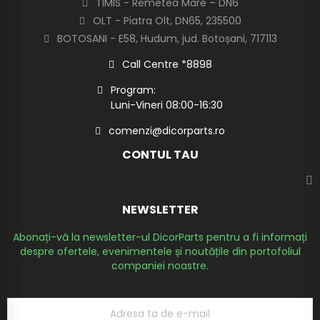
TIMIS - Remetea Mare – DN6
OLT - Piatra Olt, DN65, 235500
BOTOSANI - E58, Hudum, jud. Botoșani, 717113
Call Centre *8898
Program:
Luni-Vineri 08:00-16:30
comenzi@dicorparts.ro
CONTUL TAU
NEWSLETTER
Abonați-vă la newsletter-ul DicorParts pentru a fi informați
despre ofertele, evenimentele și noutățile din portofoliul
companiei noastre.