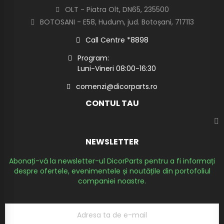
OLT - Piatra Olt, DN65, 235500
BOTOSANI - E58, Hudum, jud. Botoșani, 717113
Call Centre *8898
Program:
Luni-Vineri 08:00-16:30
comenzi@dicorparts.ro
CONTUL TAU
NEWSLETTER
Abonați-vă la newsletter-ul DicorParts pentru a fi informați
despre ofertele, evenimentele și noutățile din portofoliul
companiei noastre.