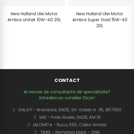
New Holland Ulei Motor
New Holland Ulei Motor
Ambra Unitek 10W-40 20L
Ambra Super Gold 15W-40
20L
CONTACT
Ai nevoie de consultanta de specialitate?
Intreaba un consilier Dicor!
GALATI - Braniștea, DN25, Str. Galați nr. 95, 807050
IASI - Podu Iloaiei, DN28, KM 19
IALOMITA - Bucu, E60, Calea Griviței
TIMIS - Remetea Mare – DN6