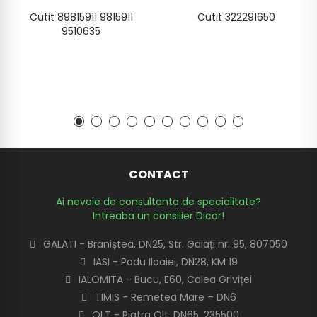
Cutit 89815911 9815911
Cutit 322291650
9510635
CONTACT
Ai nevoie de consultanta de specialitate?
Intreaba un consilier Dicor!
GALATI - Braniștea, DN25, Str. Galați nr. 95, 807050
IASI - Podu Iloaiei, DN28, KM 19
IALOMITA - Bucu, E60, Calea Griviței
TIMIS - Remetea Mare – DN6
OLT - Piatra Olt, DN65, 235500