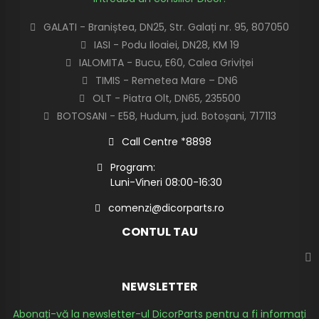
GALATI - Braniștea, DN25, Str. Galați nr. 95, 807050
IASI - Podu Iloaiei, DN28, KM 19
IALOMITA - Bucu, E60, Calea Griviței
TIMIS - Remetea Mare – DN6
OLT - Piatra Olt, DN65, 235500
BOTOSANI - E58, Hudum, jud. Botoșani, 717113
Call Centre *8898
Program:
Luni-Vineri 08:00-16:30
comenzi@dicorparts.ro
CONTUL TAU
NEWSLETTER
Abonați-vă la newsletter-ul DicorParts pentru a fi informați