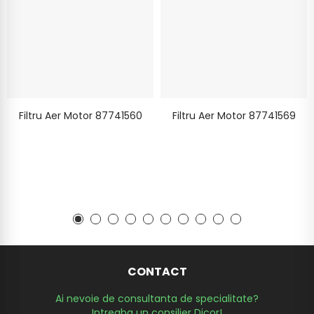
Filtru Aer Motor 87741560
Filtru Aer Motor 87741569
CONTACT
Ai nevoie de consultanta de specialitate?
Intreaba un consilier Dicor!