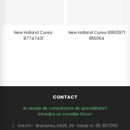
New Holland Curea
New Holland Curea 89512971
87747431
855064
CONTACT
Ai nevoie de consultanta de specialitate?
Intreaba un consilier Dicor!
GALATI - Braniștea, DN25, Str. Galați nr. 95, 807050