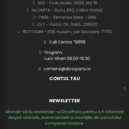
IASI - Podu Iloaiei, DN28, KM 19
IALOMITA - Bucu, E60, Calea Griviței
TIMIS - Remetea Mare – DN6
OLT - Piatra Olt, DN65, 235500
BOTOSANI - E58, Hudum, jud. Botoșani, 717113
Call Centre *8898
Program:
Luni-Vineri 08:00-16:30
comenzi@dicorparts.ro
CONTUL TAU
NEWSLETTER
Abonați-vă la newsletter-ul DicorParts pentru a fi informați
despre ofertele, evenimentele și noutățile din portofoliul
companiei noastre.