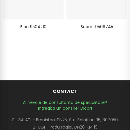
Bloc 9504210
Suport 9509745
CONTACT
Ai nevoie de consultanta de specialitate?
Intreaba un consilier Dicor!
GALATI - Braniștea, DN25, Str. Galați nr. 95, 807050
IASI - Podu Iloaiei, DN28, KM 19