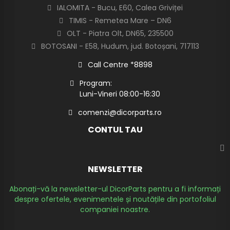
IALOMITA - Bucu, E60, Calea Griviței
TIMIS - Remetea Mare – DN6
OLT - Piatra Olt, DN65, 235500
BOTOSANI - E58, Hudum, jud. Botoșani, 717113
Call Centre *8898
Program:
Luni-Vineri 08:00-16:30
comenzi@dicorparts.ro
CONTUL TAU
NEWSLETTER
Abonați-vă la newsletter-ul DicorParts pentru a fi informați
despre ofertele, evenimentele și noutățile din portofoliul
companiei noastre.