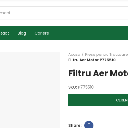
tact
Blog
Cariere
Acasa
Piese pentru Tractoare
Filtru Aer Motor P775510
Filtru Aer Mo
SKU:
P775510
CERER