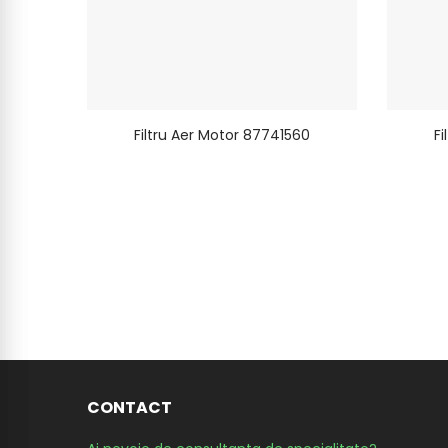
2
Filtru Aer Motor 87741560
F
CONTACT