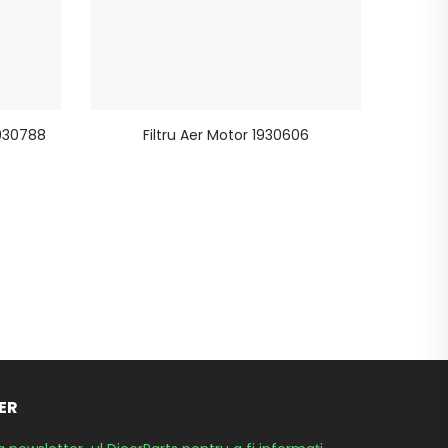
1930788
Filtru Aer Motor 1930606
F
ER