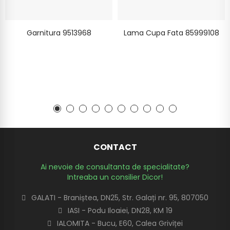
Garnitura 9513968
Lama Cupa Fata 85999108
CONTACT
Ai nevoie de consultanta de specialitate?
Intreaba un consilier Dicor!
GALATI - Braniștea, DN25, Str. Galați nr. 95, 807050
IASI - Podu Iloaiei, DN28, KM 19
IALOMITA - Bucu, E60, Calea Griviței