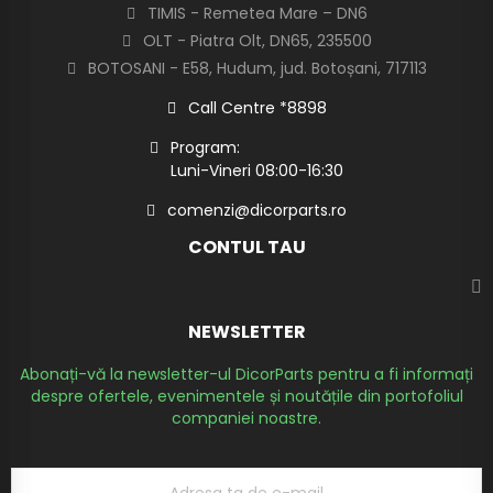
TIMIS - Remetea Mare – DN6
OLT - Piatra Olt, DN65, 235500
BOTOSANI - E58, Hudum, jud. Botoșani, 717113
Call Centre *8898
Program:
Luni-Vineri 08:00-16:30
comenzi@dicorparts.ro
CONTUL TAU
NEWSLETTER
Abonați-vă la newsletter-ul DicorParts pentru a fi informați
despre ofertele, evenimentele și noutățile din portofoliul
companiei noastre.