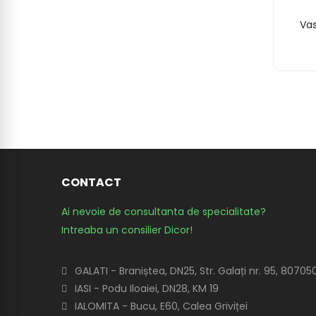
Vas
CONTACT
Ai nevoie de consultanta de specialitate?
Intreaba un consilier Dicor!
GALATI - Braniștea, DN25, Str. Galați nr. 95, 80705
IASI - Podu Iloaiei, DN28, KM 19
IALOMITA - Bucu, E60, Calea Griviței