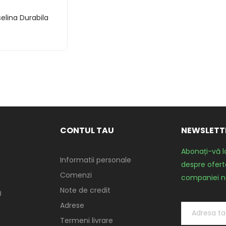
elina Durabila
CONTUL TAU
NEWSLETT
Abonați-vă l
Informatii personale
despre oferte
Comenzi
companiei n
Note de credit
0
Adrese
Termeni livrare