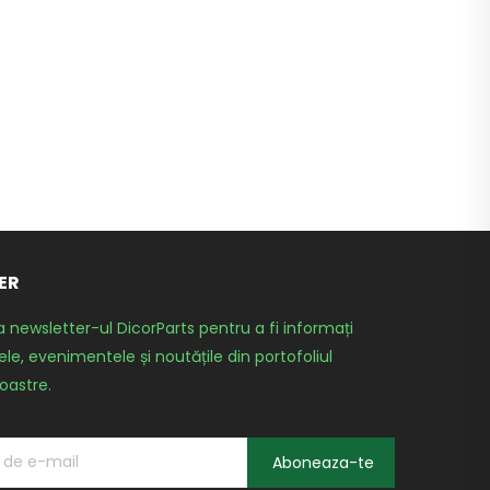
ER
a newsletter-ul DicorParts pentru a fi informați
le, evenimentele și noutățile din portofoliul
oastre.
Aboneaza-te