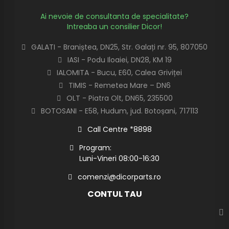
Ai nevoie de consultanta de specialitate?
Intreaba un consilier Dicor!
GALATI - Braniștea, DN25, Str. Galați nr. 95, 807050
IASI - Podu Iloaiei, DN28, KM 19
IALOMITA - Bucu, E60, Calea Griviței
TIMIS - Remetea Mare – DN6
OLT - Piatra Olt, DN65, 235500
BOTOSANI - E58, Hudum, jud. Botoșani, 717113
Call Centre *8898
Program:
Luni-Vineri 08:00-16:30
comenzi@dicorparts.ro
CONTUL TAU