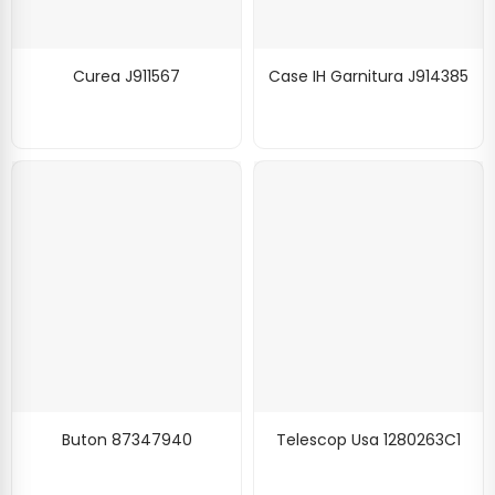
Curea J911567
Case IH Garnitura J914385
Buton 87347940
Telescop Usa 1280263C1