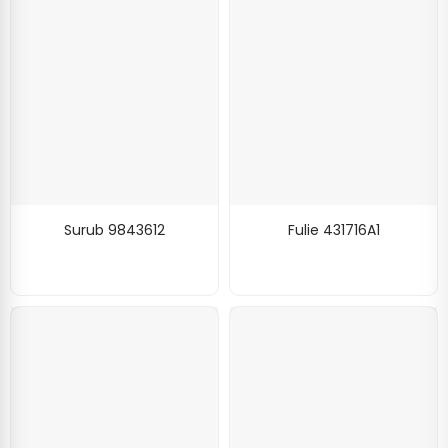
Surub 9843612
Fulie 431716A1